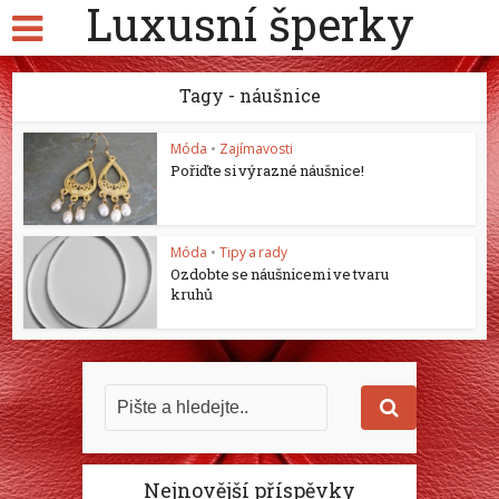
Luxusní šperky
Tagy - náušnice
Móda
•
Zajímavosti
Pořiďte si výrazné náušnice!
Móda
•
Tipy a rady
Ozdobte se náušnicemi ve tvaru
kruhů
Nejnovější příspěvky