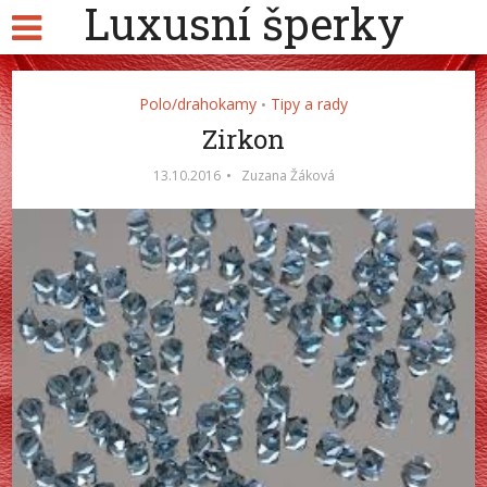
Luxusní šperky
Polo/drahokamy
Tipy a rady
•
Zirkon
13.10.2016
Zuzana Žáková