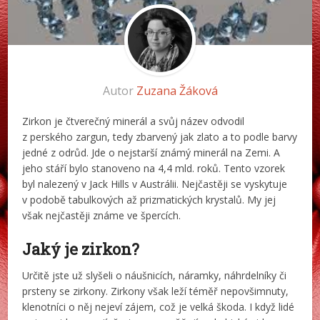
Autor
Zuzana Žáková
Zirkon je čtverečný minerál a svůj název odvodil
z perského zargun, tedy zbarvený jak zlato a to podle barvy
jedné z odrůd. Jde o nejstarší známý minerál na Zemi. A
jeho stáří bylo stanoveno na 4,4 mld. roků. Tento vzorek
byl nalezený v Jack Hills v Austrálii. Nejčastěji se vyskytuje
v podobě tabulkových až prizmatických krystalů. My jej
však nejčastěji známe ve špercích.
Jaký je zirkon?
Určitě jste už slyšeli o náušnicích, náramky, náhrdelníky či
prsteny se zirkony. Zirkony však leží téměř nepovšimnuty,
klenotníci o něj nejeví zájem, což je velká škoda. I když lidé