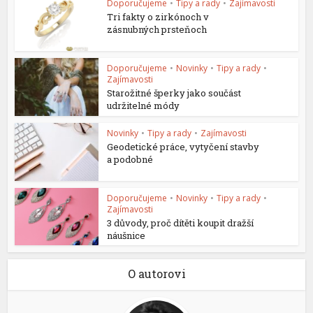
Doporučujeme
•
Tipy a rady
•
Zajímavosti
Tri fakty o zirkónoch v
zásnubných prsteňoch
Doporučujeme
•
Novinky
•
Tipy a rady
•
Zajímavosti
Starožitné šperky jako součást
udržitelné módy
Novinky
•
Tipy a rady
•
Zajímavosti
Geodetické práce, vytyčení stavby
a podobné
Doporučujeme
•
Novinky
•
Tipy a rady
•
Zajímavosti
3 důvody, proč dítěti koupit dražší
náušnice
O autorovi