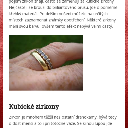
pojem zirkon znají, často se zaměňují za kubické zirkony.
Nejčastěji se brousí do briliantového brusu. Jde o poměrně
křehký materiál. Po delším nošení můžete na určitých
místech zaznamenat známky opotřebení. Některé zirkony
mění svou barvu, ovšem tento efekt nebývá velmi častý.
Kubické zirkony
Zirkon je mnohem těžší než ostatní drahokamy, bývá tedy
o dost menší a to i při totožné váze. Se silnou lupou jde