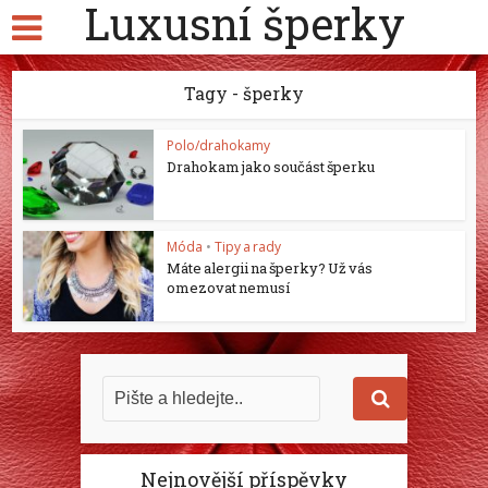
Luxusní šperky
Tagy - šperky
Polo/drahokamy
Drahokam jako součást šperku
Móda
•
Tipy a rady
Máte alergii na šperky? Už vás
omezovat nemusí
Nejnovější příspěvky